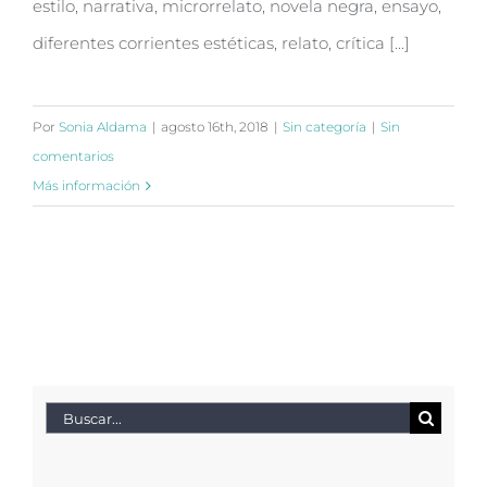
estilo, narrativa, microrrelato, novela negra, ensayo,
diferentes corrientes estéticas, relato, crítica [...]
Por
Sonia Aldama
|
agosto 16th, 2018
|
Sin categoría
|
Sin
comentarios
Más información
Buscar: